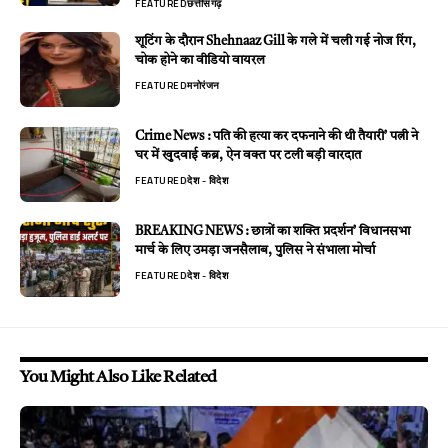
FEATURED
छत्तीसगढ़
शूटिंग के दौरान Shehnaaz Gill के गले में चली गई नोज रिंग,
चोक होने का वीडियो वायरल
FEATURED
मनोरंजन
Crime News : पति की हत्या कर दफनाने की थी तैयारी’ पत्नी ने
घर में खुदवाई कब्र, ऐन वक्त पर टली बड़ी वारदात
FEATURED
देश - विदेश
BREAKING NEWS : छात्रों का शक्ति प्रदर्शन’ विधानसभा
मार्च के लिए उमड़ा जनसैलाब, पुलिस ने संभाला मोर्चा
FEATURED
देश - विदेश
You Might Also Like Related