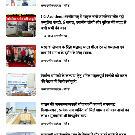
अन्य
छत्तीसगढ़
देश - विदेश
CG Accident : छत्तीसगढ़ में सड़क बनी जानलेवा’ लौट रही
एम्बुलेंस पलटी, 6 घायल, स्थानीय लोगों और पुलिस की मदद से
बची सभी की जान
FEATURED
छत्तीसगढ़
सरगुजा संभाग के 850 श्रद्धालु भारत गौरव ट्रेन से रामलला एवं
बाबा विश्वनाथ के दर्शन के लिए रवाना.
अन्य
छत्तीसगढ़
देश - विदेश
निर्माण श्रमिकों के कल्याण हेतु अनेक महत्वपूर्ण निर्णयों को मंडल
की बैठक में मिली स्वीकृति.
अन्य
छत्तीसगढ़
देश - विदेश
शासन की जनकल्याणकारी योजनाओं का करें समयबद्ध
क्रियान्वयन , प्रत्येक पात्र व्यक्ति को मिले शासन की योजनाओं का
लाभ : मुख्यमंत्री श्री विष्णुदेव साय.
अन्य
छत्तीसगढ़
देश - विदेश