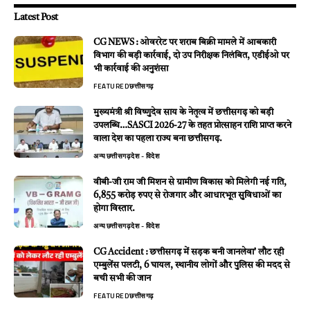
Latest Post
CG NEWS : ओवररेट पर शराब बिक्री मामले में आबकारी
विभाग की बड़ी कार्रवाई, दो उप निरीक्षक निलंबित, एडीईओ पर
भी कार्रवाई की अनुशंसा
FEATURED
छत्तीसगढ़
मुख्यमंत्री श्री विष्णुदेव साय के नेतृत्व में छत्तीसगढ़ को बड़ी
उपलब्धि…SASCI 2026-27 के तहत प्रोत्साहन राशि प्राप्त करने
वाला देश का पहला राज्य बना छत्तीसगढ़.
अन्य
छत्तीसगढ़
देश - विदेश
वीबी-जी राम जी मिशन से ग्रामीण विकास को मिलेगी नई गति,
6,855 करोड़ रुपए से रोजगार और आधारभूत सुविधाओं का
होगा विस्तार.
अन्य
छत्तीसगढ़
देश - विदेश
CG Accident : छत्तीसगढ़ में सड़क बनी जानलेवा’ लौट रही
एम्बुलेंस पलटी, 6 घायल, स्थानीय लोगों और पुलिस की मदद से
बची सभी की जान
FEATURED
छत्तीसगढ़