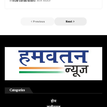
HUM VATAN NEWS
BY
4 MIN READ
Previous
Next
Categories
होम