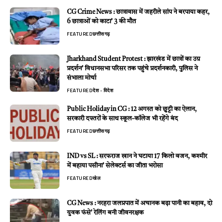
CG Crime News : छात्रावास में जहरीले सांप ने बरपाया कहर,
6 छात्राओं को काटा’ 3 की मौत
FEATURED
छत्तीसगढ़
Jharkhand Student Protest : झारखंड में छात्रों का उग्र
प्रदर्शन’ विधानसभा परिसर तक पहुंचे प्रदर्शनकारी, पुलिस ने
संभाला मोर्चा
FEATURED
देश - विदेश
Public Holiday in CG : 12 अगस्त को छुट्टी का ऐलान,
सरकारी दफ्तरों के साथ स्कूल-कॉलेज भी रहेंगे बंद
FEATURED
छत्तीसगढ़
IND vs SL : सरफराज खान ने घटाया 17 किलो वजन, कश्मीर
में बहाया पसीना’ सेलेक्टर्स का जीता भरोसा
FEATURED
खेल
CG News : नरहरा जलप्रपात में अचानक बढ़ा पानी का बहाव, दो
युवक फंसे’ रेलिंग बनी जीवनरक्षक