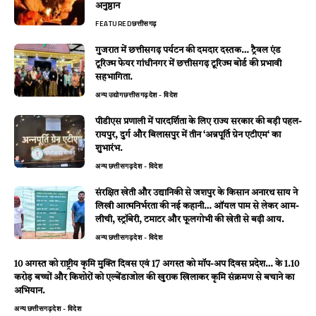
अनुष्ठान
FEATURED
छत्तीसगढ़
गुजरात में छत्तीसगढ़ पर्यटन की दमदार दस्तक… ट्रैवल एंड
टूरिज्म फेयर गांधीनगर में छत्तीसगढ़ टूरिज्म बोर्ड की प्रभावी
सहभागिता.
अन्य
उद्योग
छत्तीसगढ़
देश - विदेश
पीडीएस प्रणाली में पारदर्शिता के लिए राज्य सरकार की बड़ी पहल-
रायपुर, दुर्ग और बिलासपुर में तीन ‘अन्नपूर्ति ग्रेन एटीएम‘ का
शुभारंभ.
अन्य
छत्तीसगढ़
देश - विदेश
संरक्षित खेती और उद्यानिकी से जशपुर के किसान अनारथ साय ने
लिखी आत्मनिर्भरता की नई कहानी… ऑयल पाम से लेकर आम-
लीची, स्ट्रॉबेरी, टमाटर और फूलगोभी की खेती से बढ़ी आय.
अन्य
छत्तीसगढ़
देश - विदेश
10 अगस्त को राष्ट्रीय कृमि मुक्ति दिवस एवं 17 अगस्त को मॉप-अप दिवस प्रदेश… के 1.10
करोड़ बच्चों और किशोरों को एल्बेंडाजोल की खुराक खिलाकर कृमि संक्रमण से बचाने का
अभियान.
अन्य
छत्तीसगढ़
देश - विदेश