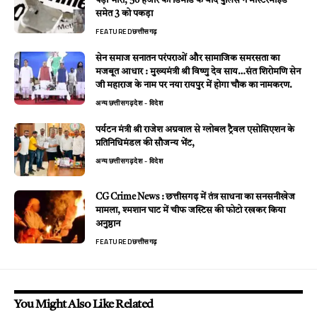
पड़ा भारी, 50 हजार की डिमांड के बाद पुलिस ने मास्टरमाइंड
समेत 3 को पकड़ा
FEATURED
छत्तीसगढ़
सेन समाज सनातन परंपराओं और सामाजिक समरसता का
मजबूत आधार : मुख्यमंत्री श्री विष्णु देव साय…संत शिरोमणि सेन
जी महाराज के नाम पर नया रायपुर में होगा चौक का नामकरण.
अन्य
छत्तीसगढ़
देश - विदेश
पर्यटन मंत्री श्री राजेश अग्रवाल से ग्लोबल ट्रैवल एसोसिएशन के
प्रतिनिधिमंडल की सौजन्य भेंट,
अन्य
छत्तीसगढ़
देश - विदेश
CG Crime News : छत्तीसगढ़ में तंत्र साधना का सनसनीखेज
मामला, श्मशान घाट में चीफ जस्टिस की फोटो रखकर किया
अनुष्ठान
FEATURED
छत्तीसगढ़
You Might Also Like Related