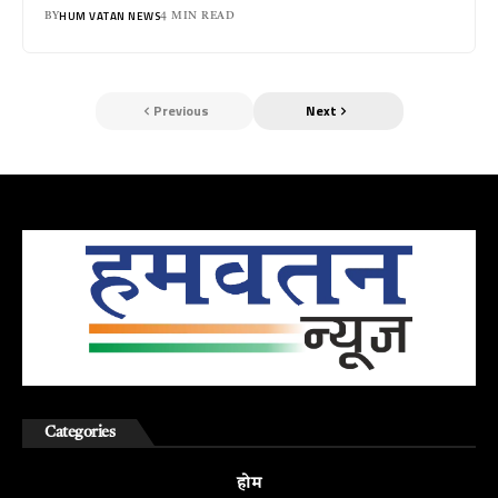
HUM VATAN NEWS
BY
4 MIN READ
Previous
Next
Categories
होम