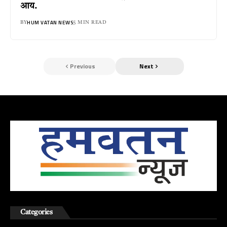
आय.
HUM VATAN NEWS
BY
5 MIN READ
Previous
Next
Categories