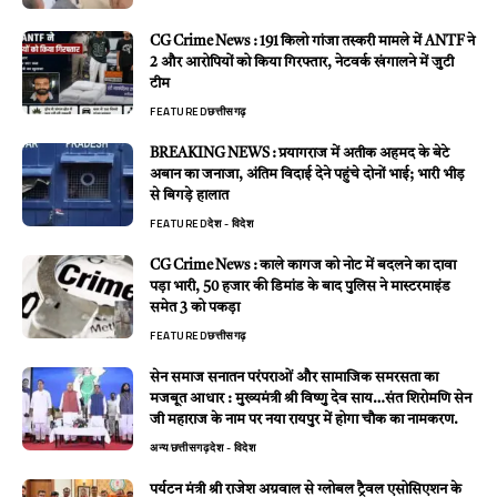
CG Crime News : 191 किलो गांजा तस्करी मामले में ANTF ने
2 और आरोपियों को किया गिरफ्तार, नेटवर्क खंगालने में जुटी
टीम
FEATURED
छत्तीसगढ़
BREAKING NEWS : प्रयागराज में अतीक अहमद के बेटे
अबान का जनाजा, अंतिम विदाई देने पहुंचे दोनों भाई; भारी भीड़
से बिगड़े हालात
FEATURED
देश - विदेश
CG Crime News : काले कागज को नोट में बदलने का दावा
पड़ा भारी, 50 हजार की डिमांड के बाद पुलिस ने मास्टरमाइंड
समेत 3 को पकड़ा
FEATURED
छत्तीसगढ़
सेन समाज सनातन परंपराओं और सामाजिक समरसता का
मजबूत आधार : मुख्यमंत्री श्री विष्णु देव साय…संत शिरोमणि सेन
जी महाराज के नाम पर नया रायपुर में होगा चौक का नामकरण.
अन्य
छत्तीसगढ़
देश - विदेश
पर्यटन मंत्री श्री राजेश अग्रवाल से ग्लोबल ट्रैवल एसोसिएशन के