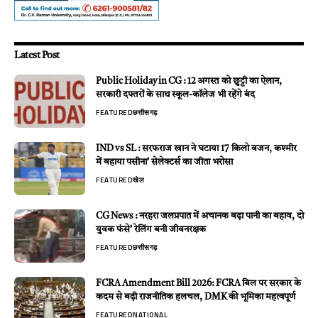
Latest Post
Public Holiday in CG : 12 अगस्त को छुट्टी का ऐलान,
सरकारी दफ्तरों के साथ स्कूल-कॉलेज भी रहेंगे बंद
FEATURED
छत्तीसगढ़
IND vs SL : सरफराज खान ने घटाया 17 किलो वजन, कश्मीर
में बहाया पसीना’ सेलेक्टर्स का जीता भरोसा
FEATURED
खेल
CG News : नरहरा जलप्रपात में अचानक बढ़ा पानी का बहाव, दो
युवक फंसे’ रेलिंग बनी जीवनरक्षक
FEATURED
छत्तीसगढ़
FCRA Amendment Bill 2026: FCRA बिल पर सरकार के
कदम से बढ़ी राजनीतिक हलचल, DMK की भूमिका महत्वपूर्ण
FEATURED
NATIONAL