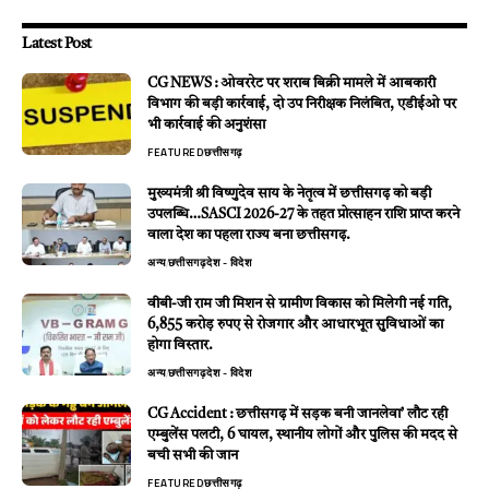
Latest Post
CG NEWS : ओवररेट पर शराब बिक्री मामले में आबकारी
विभाग की बड़ी कार्रवाई, दो उप निरीक्षक निलंबित, एडीईओ पर
भी कार्रवाई की अनुशंसा
FEATURED
छत्तीसगढ़
मुख्यमंत्री श्री विष्णुदेव साय के नेतृत्व में छत्तीसगढ़ को बड़ी
उपलब्धि…SASCI 2026-27 के तहत प्रोत्साहन राशि प्राप्त करने
वाला देश का पहला राज्य बना छत्तीसगढ़.
अन्य
छत्तीसगढ़
देश - विदेश
वीबी-जी राम जी मिशन से ग्रामीण विकास को मिलेगी नई गति,
6,855 करोड़ रुपए से रोजगार और आधारभूत सुविधाओं का
होगा विस्तार.
अन्य
छत्तीसगढ़
देश - विदेश
CG Accident : छत्तीसगढ़ में सड़क बनी जानलेवा’ लौट रही
एम्बुलेंस पलटी, 6 घायल, स्थानीय लोगों और पुलिस की मदद से
बची सभी की जान
FEATURED
छत्तीसगढ़