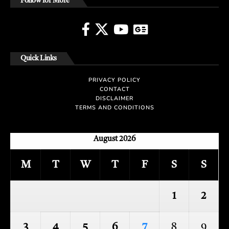
Follow for More
Quick Links
PRIVACY POLICY
CONTACT
DISCLAIMER
TERMS AND CONDITIONS
August 2026
M
T
W
T
F
S
S
1
2
3
4
5
6
7
8
9