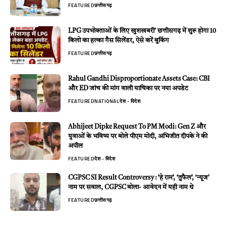
FEATURED
छत्तीसगढ़
LPG उपभोक्ताओं के लिए खुशखबरी’ छत्तीसगढ़ में शुरू होगा 10
किलो का हल्का गैस सिलेंडर, ऐसे करें बुकिंग
FEATURED
छत्तीसगढ़
Rahul Gandhi Disproportionate Assets Case: CBI
और ED जांच की मांग वाली याचिका पर नया अपडेट
FEATURED
NATIONAL
देश - विदेश
Abhijeet Dipke Request To PM Modi: Gen Z और
युवाओं के भविष्य पर बोले पीएम मोदी, अभिजीत दीपके ने की
अपील
FEATURED
देश - विदेश
CGPSC SI Result Controversy : ‘हे राम’, ‘तुफैल’, ‘न्यूज’
नाम पर सवाल, CGPSC बोला- आवेदन में यही नाम थे
FEATURED
छत्तीसगढ़