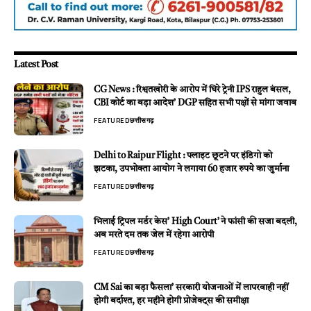
Latest Post
CG News : रिश्वतखोरी के आरोप में घिरे ट्रेनी IPS राहुल बंसल,
CBI कोर्ट का बड़ा आदेश’ DGP सहित सभी पक्षों से मांगा जवाब
FEATURED
छत्तीसगढ़
Delhi to Raipur Flight : फ्लाइट छूटने पर इंडिगो को
झटका, उपभोक्ता आयोग ने लगाया 60 हजार रुपये का जुर्माना
FEATURED
छत्तीसगढ़
भिलाई ट्रिपल मर्डर केस’ High Court’ ने फांसी की सजा बदली,
अब मरते दम तक जेल में रहेगा आरोपी
FEATURED
छत्तीसगढ़
CM Sai का बड़ा फैसला’ सरकारी योजनाओं में लापरवाही नहीं
होगी बर्दाश्त, हर महीने होगी प्रोजेक्ट्स की समीक्षा