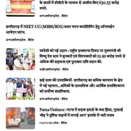
के खातों में डीबीटी के माध्यम से अंतरित किए 630.55 करोड़
रुपये.
अन्य
छत्तीसगढ़
देश - विदेश
छत्तीसगढ़ में NEET-UG (MBBS/BDS) प्रथम चरण काउंसिलिंग हेतु ऑनलाईन
आवेदन प्रारंभ.
अन्य
छत्तीसगढ़
देश - विदेश
स्वदेशी को नई उड़ान : राष्ट्रीय हथकरघा दिवस पर मुख्यमंत्री श्री
विष्णु देव साय ने बुनकरों एवं शिल्पकारों को 10.90 करोड़ रुपये से
अधिक की सहायता एवं पुरस्कार राशि प्रदान की.
उद्योग
छत्तीसगढ़
देश - विदेश
ढाई साल की उपलब्धियाँ- छत्तीसगढ़ का श्रमिक कल्याण के क्षेत्र
में नई पहचान…श्रमिकों के सामाजिक और आर्थिक सशक्तिकरण
को सर्वाेच्च प्राथमिकता.
अन्य
छत्तीसगढ़
देश - विदेश
Patna Violence : पटना में सड़क हादसे के बाद हिंसा, गुस्साई
भीड़ ने पुलिस वाहनों में लगाई आग’ इलाके में भारी तनाव
FEATURED
देश - विदेश