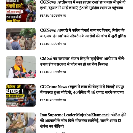
CG News : छत्तीसगढ़ में बड़ा हादसा टला’ छात्रावास में घुसे दो
हाथी, दहशत में आईं छात्राएं’ 58 को सुरक्षित स्थान पर पहुंचाया
FEATURED
छत्तीसगढ़
CG News : धमतरी में कथित चंगाई सभा पर विवाद, विरोध के
बाद मचा हंगामा’ धर्म परिवर्तन के आरोपों की जांच में जुटी पुलिस
FEATURED
छत्तीसगढ़
CM Sai का पलटवार’ संजय सिंह के ‘हाईजैक’ आरोप पर बोले-
डबल इंजन सरकार से प्रदेश का हो रहा तेज विकास
FEATURED
छत्तीसगढ़
CG Crime News : स्कूल में छात्र की बेरहमी से पिटाई’ रायपुर
में वायरल हुआ वीडियो, 40 सेकेंड में 46 थप्पड़ मारने का दावा
FEATURED
छत्तीसगढ़
Iran Supreme Leader Mojtaba Khamenei : चोटिल होने
की अटकलों के बीच दिखे मोजतबा खामेनेई, सामने आया 12
सेकंड का वीडियो