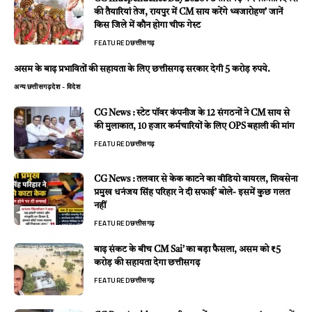
की तैयारियां तेज, रायपुर में CM साय करेंगे ध्वजारोहण’ जानें
किस जिले में कौन होगा चीफ गेस्ट
FEATURED
छत्तीसगढ़
असम के बाढ़ प्रभावितों की सहायता के लिए छत्तीसगढ़ सरकार देगी 5 करोड़ रुपये.
अन्य
छत्तीसगढ़
देश - विदेश
CG News : स्टेट पॉवर कंपनीज के 12 संगठनों ने CM साय से
की मुलाकात, 10 हजार कर्मचारियों के लिए OPS बहाली की मांग
FEATURED
छत्तीसगढ़
CG News : तलवार से केक काटने का वीडियो वायरल, शिवसेना
प्रमुख धनंजय सिंह परिहार ने दी सफाई’ बोले- इसमें कुछ गलत
नहीं
FEATURED
छत्तीसगढ़
बाढ़ संकट के बीच CM Sai’ का बड़ा फैसला, असम को ₹5
करोड़ की सहायता देगा छत्तीसगढ़
FEATURED
छत्तीसगढ़