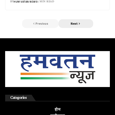
HUM VATAN NEWS
BY
4 MIN READ
Previous
Next
Categories
होम