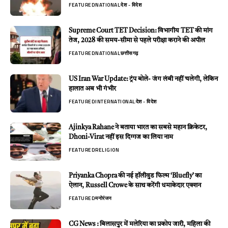
FEATURED
NATIONAL
देश - विदेश
Supreme Court TET Decision: विभागीय TET की मांग
तेज, 2028 की समय-सीमा से पहले परीक्षा कराने की अपील
FEATURED
NATIONAL
छत्तीसगढ़
US Iran War Update: ट्रंप बोले- जंग लंबी नहीं चलेगी, लेकिन
हालात अब भी गंभीर
FEATURED
INTERNATIONAL
देश - विदेश
Ajinkya Rahane ने बताया भारत का सबसे महान क्रिकेटर,
Dhoni-Virat नहीं इस दिग्गज का लिया नाम
FEATURED
RELIGION
Priyanka Chopra की नई हॉलीवुड फिल्म ‘Bluefly’ का
ऐलान, Russell Crowe के साथ करेंगी धमाकेदार एक्शन
FEATURED
मनोरंजन
CG News : बिलासपुर में मलेरिया का प्रकोप जारी, महिला की