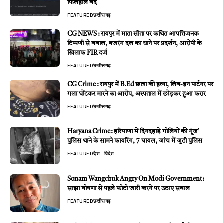
फिलहाल बंद
FEATURED
छत्तीसगढ़
CG NEWS : रायपुर में माता सीता पर कथित आपत्तिजनक
टिप्पणी से बवाल, बजरंग दल का थाने पर प्रदर्शन, आरोपी के
खिलाफ FIR दर्ज
FEATURED
छत्तीसगढ़
CG Crime : रायपुर में B.Ed छात्रा की हत्या, लिव-इन पार्टनर पर
गला घोंटकर मारने का आरोप, अस्पताल में छोड़कर हुआ फरार
FEATURED
छत्तीसगढ़
Haryana Crime : हरियाणा में दिनदहाड़े गोलियों की गूंज’
पुलिस थाने के सामने फायरिंग, 7 घायल, जांच में जुटी पुलिस
FEATURED
देश - विदेश
Sonam Wangchuk Angry On Modi Government:
साझा घोषणा से पहले फोटो जारी करने पर उठाए सवाल
FEATURED
छत्तीसगढ़