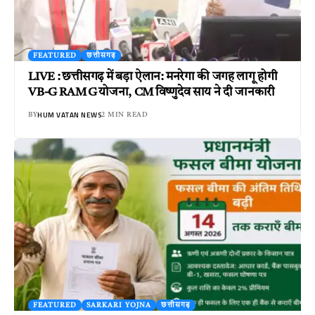
FEATURED
छत्तीसगढ़
LIVE : छत्तीसगढ़ में बड़ा ऐलान: मनरेगा की जगह लागू होगी
VB-G RAM G योजना, CM विष्णुदेव साय ने दी जानकारी
HUM VATAN NEWS
BY
2 MIN READ
FEATURED
SARKARI YOJNA
छत्तीसगढ़