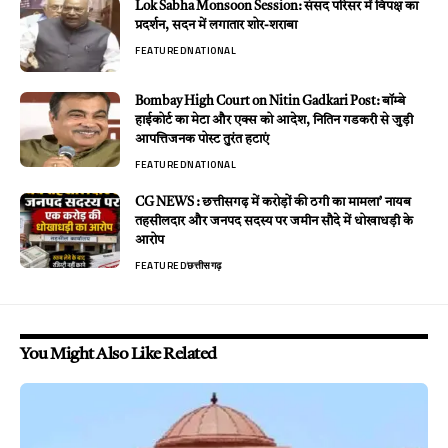
Lok Sabha Monsoon Session: संसद परिसर में विपक्ष का
प्रदर्शन, सदन में लगातार शोर-शराबा
FEATURED
NATIONAL
Bombay High Court on Nitin Gadkari Post: बॉम्बे
हाईकोर्ट का मेटा और एक्स को आदेश, नितिन गडकरी से जुड़ी
आपत्तिजनक पोस्ट तुरंत हटाएं
FEATURED
NATIONAL
CG NEWS : छत्तीसगढ़ में करोड़ों की ठगी का मामला’ नायब
तहसीलदार और जनपद सदस्य पर जमीन सौदे में धोखाधड़ी के
आरोप
FEATURED
छत्तीसगढ़
You Might Also Like Related