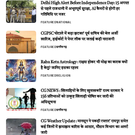
Delhi High Alert Before Independence Day: 15 अगस्त
से पहले राजधानी में अभूतपूर्व सुरक्षा, AI कैमरों से होगी हर
गतिविधि पर नजर
FEATURED
NATIONAL
CGPSC घोटाले में बड़ा झटका’ पूर्व सचिव की बेल अर्जी
खारिज, हाईकोर्ट ने पेपर लीक पर जताई कड़ी नाराजगी
FEATURED
छत्तीसगढ़
Rahu Ketu Astrology : राक्षस होकर भी मोक्ष का कारक क्यों
है केतु? जानिए इसका रहस्य
FEATURED
RELIGION
CG NEWS : खिलाड़ियों के लिए खुशखबरी’ राज्य सरकार ने
156 प्रतिभाओं को उत्कृष्ट खिलाड़ी घोषित कर जारी की
अधिसूचना
FEATURED
छत्तीसगढ़
CG Weather Update : मानसून ने पकड़ी रफ्तार’ रायपुर समेत
कई जिलों में झमाझम बारिश के आसार, मौसम विभाग का अलर्ट
जारी