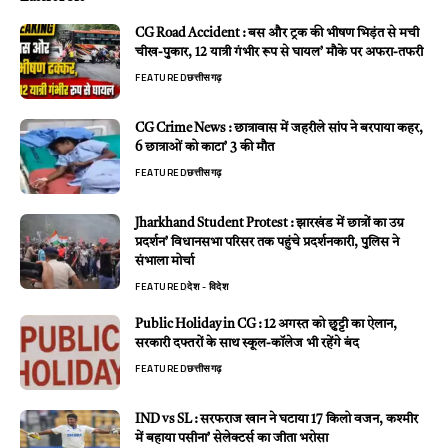
CG Road Accident : बस और ट्रक की भीषण भिड़ंत से मची
चीख-पुकार, 12 यात्री गंभीर रूप से घायल’ मौके पर अफरा-तफरी
FEATURED
छत्तीसगढ़
CG Crime News : छात्रावास में जहरीले सांप ने बरपाया कहर,
6 छात्राओं को काटा’ 3 की मौत
FEATURED
छत्तीसगढ़
Jharkhand Student Protest : झारखंड में छात्रों का उग्र
प्रदर्शन’ विधानसभा परिसर तक पहुंचे प्रदर्शनकारी, पुलिस ने
संभाला मोर्चा
FEATURED
देश - विदेश
Public Holiday in CG : 12 अगस्त को छुट्टी का ऐलान,
सरकारी दफ्तरों के साथ स्कूल-कॉलेज भी रहेंगे बंद
FEATURED
छत्तीसगढ़
IND vs SL : सरफराज खान ने घटाया 17 किलो वजन, कश्मीर
में बहाया पसीना’ सेलेक्टर्स का जीता भरोसा