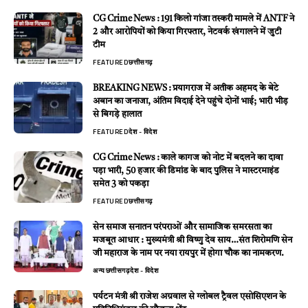
CG Crime News : 191 किलो गांजा तस्करी मामले में ANTF ने
2 और आरोपियों को किया गिरफ्तार, नेटवर्क खंगालने में जुटी
टीम
FEATURED
छत्तीसगढ़
BREAKING NEWS : प्रयागराज में अतीक अहमद के बेटे
अबान का जनाजा, अंतिम विदाई देने पहुंचे दोनों भाई; भारी भीड़
से बिगड़े हालात
FEATURED
देश - विदेश
CG Crime News : काले कागज को नोट में बदलने का दावा
पड़ा भारी, 50 हजार की डिमांड के बाद पुलिस ने मास्टरमाइंड
समेत 3 को पकड़ा
FEATURED
छत्तीसगढ़
सेन समाज सनातन परंपराओं और सामाजिक समरसता का
मजबूत आधार : मुख्यमंत्री श्री विष्णु देव साय…संत शिरोमणि सेन
जी महाराज के नाम पर नया रायपुर में होगा चौक का नामकरण.
अन्य
छत्तीसगढ़
देश - विदेश
पर्यटन मंत्री श्री राजेश अग्रवाल से ग्लोबल ट्रैवल एसोसिएशन के