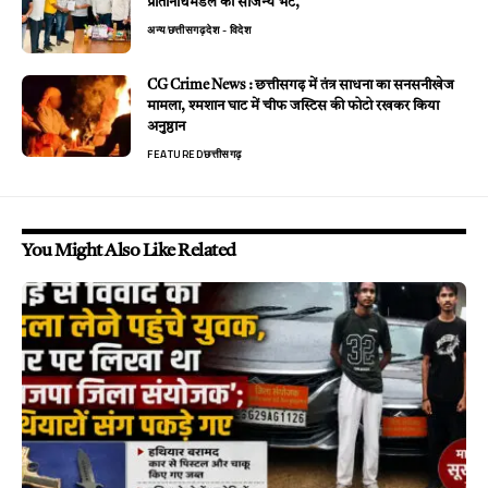
प्रतिनिधिमंडल की सौजन्य भेंट,
अन्य
छत्तीसगढ़
देश - विदेश
CG Crime News : छत्तीसगढ़ में तंत्र साधना का सनसनीखेज
मामला, श्मशान घाट में चीफ जस्टिस की फोटो रखकर किया
अनुष्ठान
FEATURED
छत्तीसगढ़
You Might Also Like Related