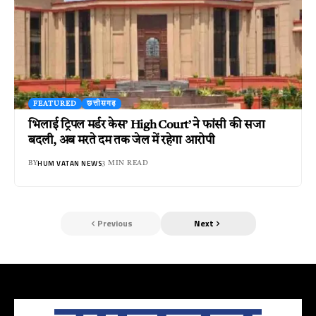
FEATURED
छत्तीसगढ़
भिलाई ट्रिपल मर्डर केस’ High Court’ ने फांसी की सजा
बदली, अब मरते दम तक जेल में रहेगा आरोपी
HUM VATAN NEWS
BY
3 MIN READ
Previous
Next