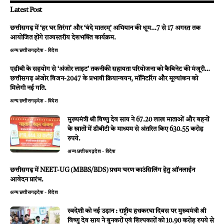
Latest Post
छत्तीसगढ़ में ‘हर घर तिरंगा’ और ‘वंदे मातरम्’ अभियान की धूम…7 से 17 अगस्त तक
आयोजित होंगे राज्यस्तरीय देशभक्ति कार्यक्रम.
अन्य
छत्तीसगढ़
देश - विदेश
एडीबी के सहयोग से ‘अंजोर लाइट’ तकनीकी सहायता परियोजना को कैबिनेट की मंजूरी…
छत्तीसगढ़ अंजोर विजन-2047 के प्रभावी क्रियान्वयन, मॉनिटरिंग और मूल्यांकन को
मिलेगी नई गति.
अन्य
छत्तीसगढ़
देश - विदेश
मुख्यमंत्री श्री विष्णु देव साय ने 67.20 लाख माताओं और बहनों
के खातों में डीबीटी के माध्यम से अंतरित किए 630.55 करोड़
रुपये.
अन्य
छत्तीसगढ़
देश - विदेश
छत्तीसगढ़ में NEET-UG (MBBS/BDS) प्रथम चरण काउंसिलिंग हेतु ऑनलाईन
आवेदन प्रारंभ.
अन्य
छत्तीसगढ़
देश - विदेश
स्वदेशी को नई उड़ान : राष्ट्रीय हथकरघा दिवस पर मुख्यमंत्री श्री
विष्णु देव साय ने बुनकरों एवं शिल्पकारों को 10.90 करोड़ रुपये से