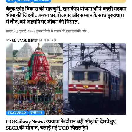
अन्य
छत्तीसगढ़
देश - विदेश
बंदूक छोड़ विकास की राह चुनी, शासकीय योजनाओं ने बदली मड़कम
भीमा की जिंदगी…पक्का घर, रोजगार और सम्मान के साथ मुख्यधारा
में लौटे, बने आत्मनिर्भर जीवन की मिसाल.
रायपुर, 03 जुलाई 2026/ सुकमा जिले में शासन की पुनर्वास नीति और…
HUM VATAN NEWS
BY
2 MIN READ
FEATURED
छत्तीसगढ़
CG Railway News : रथयात्रा के दौरान बढ़ी भीड़ को देखते हुए
SECR की सौगात, चलाई गईं TOD स्पेशल ट्रेनें