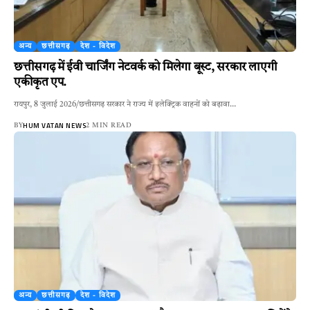
अन्य
छत्तीसगढ़
देश - विदेश
छत्तीसगढ़ में ईवी चार्जिंग नेटवर्क को मिलेगा बूस्ट, सरकार लाएगी
एकीकृत एप.
रायपुर, 8 जुलाई 2026/छत्तीसगढ़ सरकार ने राज्य में इलेक्ट्रिक वाहनों को बढ़ावा…
HUM VATAN NEWS
BY
2 MIN READ
अन्य
छत्तीसगढ़
देश - विदेश