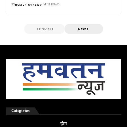
HUM VATAN NEWS
BY
5 MIN READ
Previous
Next
Categories
होम