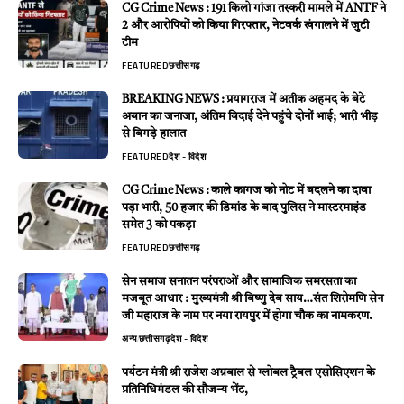
CG Crime News : 191 किलो गांजा तस्करी मामले में ANTF ने
2 और आरोपियों को किया गिरफ्तार, नेटवर्क खंगालने में जुटी
टीम
FEATURED
छत्तीसगढ़
BREAKING NEWS : प्रयागराज में अतीक अहमद के बेटे
अबान का जनाजा, अंतिम विदाई देने पहुंचे दोनों भाई; भारी भीड़
से बिगड़े हालात
FEATURED
देश - विदेश
CG Crime News : काले कागज को नोट में बदलने का दावा
पड़ा भारी, 50 हजार की डिमांड के बाद पुलिस ने मास्टरमाइंड
समेत 3 को पकड़ा
FEATURED
छत्तीसगढ़
सेन समाज सनातन परंपराओं और सामाजिक समरसता का
मजबूत आधार : मुख्यमंत्री श्री विष्णु देव साय…संत शिरोमणि सेन
जी महाराज के नाम पर नया रायपुर में होगा चौक का नामकरण.
अन्य
छत्तीसगढ़
देश - विदेश
पर्यटन मंत्री श्री राजेश अग्रवाल से ग्लोबल ट्रैवल एसोसिएशन के
प्रतिनिधिमंडल की सौजन्य भेंट,