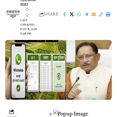
NEWS
SHARE
LAST
UPDATED:
JULY 8, 2026
6:48 PM
×