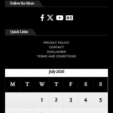
Follow for More
Quick Links
PRIVACY POLICY
CONTACT
DISCLAIMER
TERMS AND CONDITIONS
July 2026
M
T
W
T
F
S
S
1
2
3
4
5