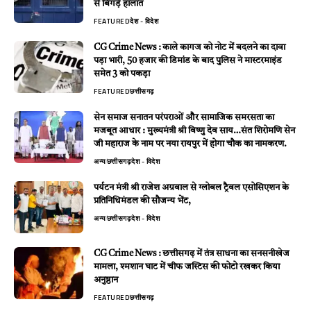
से बिगड़े हालात
FEATURED
देश - विदेश
CG Crime News : काले कागज को नोट में बदलने का दावा
पड़ा भारी, 50 हजार की डिमांड के बाद पुलिस ने मास्टरमाइंड
समेत 3 को पकड़ा
FEATURED
छत्तीसगढ़
सेन समाज सनातन परंपराओं और सामाजिक समरसता का
मजबूत आधार : मुख्यमंत्री श्री विष्णु देव साय…संत शिरोमणि सेन
जी महाराज के नाम पर नया रायपुर में होगा चौक का नामकरण.
अन्य
छत्तीसगढ़
देश - विदेश
पर्यटन मंत्री श्री राजेश अग्रवाल से ग्लोबल ट्रैवल एसोसिएशन के
प्रतिनिधिमंडल की सौजन्य भेंट,
अन्य
छत्तीसगढ़
देश - विदेश
CG Crime News : छत्तीसगढ़ में तंत्र साधना का सनसनीखेज
मामला, श्मशान घाट में चीफ जस्टिस की फोटो रखकर किया
अनुष्ठान
FEATURED
छत्तीसगढ़