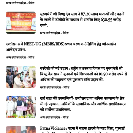
अन्य
छत्तीसगढ़
देश - विदेश
मुख्यमंत्री श्री विष्णु देव साय ने 67.20 लाख माताओं और बहनों
के खातों में डीबीटी के माध्यम से अंतरित किए 630.55 करोड़
रुपये.
अन्य
छत्तीसगढ़
देश - विदेश
छत्तीसगढ़ में NEET-UG (MBBS/BDS) प्रथम चरण काउंसिलिंग हेतु ऑनलाईन
आवेदन प्रारंभ.
अन्य
छत्तीसगढ़
देश - विदेश
स्वदेशी को नई उड़ान : राष्ट्रीय हथकरघा दिवस पर मुख्यमंत्री श्री
विष्णु देव साय ने बुनकरों एवं शिल्पकारों को 10.90 करोड़ रुपये से
अधिक की सहायता एवं पुरस्कार राशि प्रदान की.
उद्योग
छत्तीसगढ़
देश - विदेश
ढाई साल की उपलब्धियाँ- छत्तीसगढ़ का श्रमिक कल्याण के क्षेत्र
में नई पहचान…श्रमिकों के सामाजिक और आर्थिक सशक्तिकरण
को सर्वाेच्च प्राथमिकता.
अन्य
छत्तीसगढ़
देश - विदेश
Patna Violence : पटना में सड़क हादसे के बाद हिंसा, गुस्साई