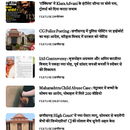
‘टॉक्सिक’ में Kiara Advani के इंटीमेट सीन्स पर बोले यश,
ट्रोलर्स को दिया करारा जवाब
FEATURED
मनोरंजन
CG Police Posting : छत्तीसगढ़ में पुलिस पोस्टिंग पर हाईकोर्ट
का बड़ा आदेश, वरिष्ठता विवाद में सरकार को नोटिस
FEATURED
छत्तीसगढ़
IAS Controversy : बृजमोहन अग्रवाल और अमित कटारिया
विवाद ने पकड़ा नया मोड़, पूर्व सांसद जयश्री बनर्जी ने स्पीकर से
की शिकायत
FEATURED
छत्तीसगढ़
Maharashtra Child Abuse Case : नंदुरबार में बच्चों के
शोषण का आरोप, मोबाइल में मिले 200 वीडियो
FEATURED
NATIONAL
छत्तीसगढ़ High Court’ में नया रोस्टर लागू, सोमवार से बदलेंगी
बेंचों की जिम्मेदारियां’ CJ की स्पेशल बेंच सुनेगी अहम केस
FEATURED
छत्तीसगढ़