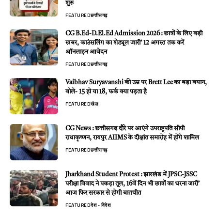
शुरू
FEATURED
छत्तीसगढ़
CG B.Ed-D.El.Ed Admission 2026 : छात्रों के लिए बड़ी
खबर, काउंसलिंग का शेड्यूल जारी’ 12 अगस्त तक करें
ऑनलाइन आवेदन
FEATURED
छत्तीसगढ़
Vaibhav Suryavanshi की उम्र पर Brett Lee का बड़ा बयान,
बोले- 15 हो या 18, फर्क क्या पड़ता है
FEATURED
खेल
CG News : छत्तीसगढ़ दौरे पर आएंगे उपराष्ट्रपति सीपी
राधाकृष्णन, रायपुर AIIMS के दीक्षांत समारोह में होंगे शामिल
FEATURED
छत्तीसगढ़
Jharkhand Student Protest : झारखंड में JPSC-JSSC
परीक्षा विवाद ने पकड़ा तूल, 16वें दिन भी छात्रों का धरना जारी’
आज फिर सरकार से होगी बातचीत
FEATURED
देश - विदेश