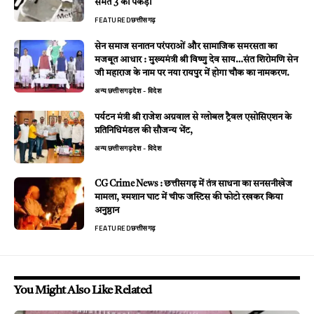
समेत 3 को पकड़ा
FEATURED
छत्तीसगढ़
सेन समाज सनातन परंपराओं और सामाजिक समरसता का
मजबूत आधार : मुख्यमंत्री श्री विष्णु देव साय…संत शिरोमणि सेन
जी महाराज के नाम पर नया रायपुर में होगा चौक का नामकरण.
अन्य
छत्तीसगढ़
देश - विदेश
पर्यटन मंत्री श्री राजेश अग्रवाल से ग्लोबल ट्रैवल एसोसिएशन के
प्रतिनिधिमंडल की सौजन्य भेंट,
अन्य
छत्तीसगढ़
देश - विदेश
CG Crime News : छत्तीसगढ़ में तंत्र साधना का सनसनीखेज
मामला, श्मशान घाट में चीफ जस्टिस की फोटो रखकर किया
अनुष्ठान
FEATURED
छत्तीसगढ़
You Might Also Like Related