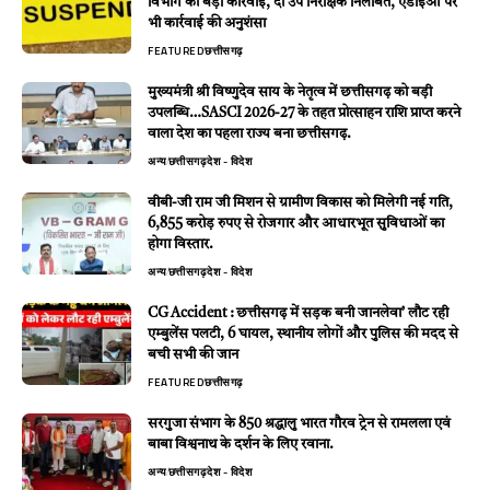
विभाग की बड़ी कार्रवाई, दो उप निरीक्षक निलंबित, एडीईओ पर
भी कार्रवाई की अनुशंसा
FEATURED
छत्तीसगढ़
मुख्यमंत्री श्री विष्णुदेव साय के नेतृत्व में छत्तीसगढ़ को बड़ी
उपलब्धि…SASCI 2026-27 के तहत प्रोत्साहन राशि प्राप्त करने
वाला देश का पहला राज्य बना छत्तीसगढ़.
अन्य
छत्तीसगढ़
देश - विदेश
वीबी-जी राम जी मिशन से ग्रामीण विकास को मिलेगी नई गति,
6,855 करोड़ रुपए से रोजगार और आधारभूत सुविधाओं का
होगा विस्तार.
अन्य
छत्तीसगढ़
देश - विदेश
CG Accident : छत्तीसगढ़ में सड़क बनी जानलेवा’ लौट रही
एम्बुलेंस पलटी, 6 घायल, स्थानीय लोगों और पुलिस की मदद से
बची सभी की जान
FEATURED
छत्तीसगढ़
सरगुजा संभाग के 850 श्रद्धालु भारत गौरव ट्रेन से रामलला एवं
बाबा विश्वनाथ के दर्शन के लिए रवाना.
अन्य
छत्तीसगढ़
देश - विदेश