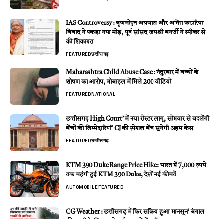
IAS Controversy : बृजमोहन अग्रवाल और अमित कटारिया
विवाद ने पकड़ा नया मोड़, पूर्व सांसद जयश्री बनर्जी ने स्पीकर से
की शिकायत
FEATURED
छत्तीसगढ़
Maharashtra Child Abuse Case : नंदुरबार में बच्चों के
शोषण का आरोप, मोबाइल में मिले 200 वीडियो
FEATURED
NATIONAL
छत्तीसगढ़ High Court’ में नया रोस्टर लागू, सोमवार से बदलेंगी
बेंचों की जिम्मेदारियां’ CJ की स्पेशल बेंच सुनेगी अहम केस
FEATURED
छत्तीसगढ़
KTM 390 Duke Range Price Hike: भारत में 7,000 रुपये
तक महंगी हुई KTM 390 Duke, देखें नई कीमतें
AUTOMOBILE
FEATURED
CG Weather : छत्तीसगढ़ में फिर सक्रिय हुआ मानसून’ बंगाल