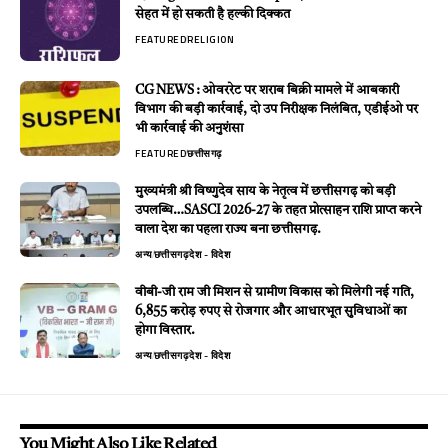
सेहत में हो सकती है हल्की दिक्कत
FEATURED
RELIGION
CG NEWS : ओवररेट पर शराब बिक्री मामले में आबकारी
विभाग की बड़ी कार्रवाई, दो उप निरीक्षक निलंबित, एडीईओ पर
भी कार्रवाई की अनुशंसा
FEATURED
छत्तीसगढ़
मुख्यमंत्री श्री विष्णुदेव साय के नेतृत्व में छत्तीसगढ़ को बड़ी
उपलब्धि…SASCI 2026-27 के तहत प्रोत्साहन राशि प्राप्त करने
वाला देश का पहला राज्य बना छत्तीसगढ़.
अन्य
छत्तीसगढ़
देश - विदेश
वीबी-जी राम जी मिशन से ग्रामीण विकास को मिलेगी नई गति,
6,855 करोड़ रुपए से रोजगार और आधारभूत सुविधाओं का
होगा विस्तार.
अन्य
छत्तीसगढ़
देश - विदेश
You Might Also Like Related