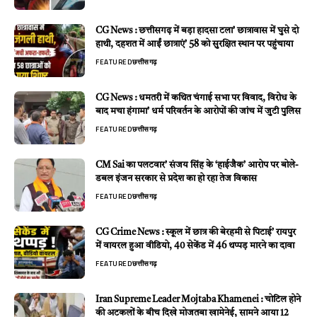
CG News : छत्तीसगढ़ में बड़ा हादसा टला’ छात्रावास में घुसे दो
हाथी, दहशत में आईं छात्राएं’ 58 को सुरक्षित स्थान पर पहुंचाया
FEATURED
छत्तीसगढ़
CG News : धमतरी में कथित चंगाई सभा पर विवाद, विरोध के
बाद मचा हंगामा’ धर्म परिवर्तन के आरोपों की जांच में जुटी पुलिस
FEATURED
छत्तीसगढ़
CM Sai का पलटवार’ संजय सिंह के ‘हाईजैक’ आरोप पर बोले-
डबल इंजन सरकार से प्रदेश का हो रहा तेज विकास
FEATURED
छत्तीसगढ़
CG Crime News : स्कूल में छात्र की बेरहमी से पिटाई’ रायपुर
में वायरल हुआ वीडियो, 40 सेकेंड में 46 थप्पड़ मारने का दावा
FEATURED
छत्तीसगढ़
Iran Supreme Leader Mojtaba Khamenei : चोटिल होने
की अटकलों के बीच दिखे मोजतबा खामेनेई, सामने आया 12