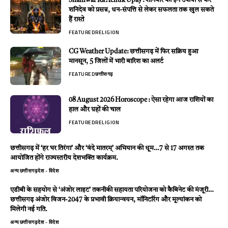
Shaniwar Ka Achuk Upay : शनिवार को इन उपायों से करें
शनिदेव को प्रसन्न, धन-संपत्ति से लेकर सफलता तक खुल सकते
हैं रास्ते
FEATURED
RELIGION
CG Weather Update: छत्तीसगढ़ में फिर सक्रिय हुआ
मानसून, 5 जिलों में भारी बारिश का अलर्ट
FEATURED
छत्तीसगढ़
08 August 2026 Horoscope : ऐसा रहेगा आज राशियों का
हाल और ग्रहों की चाल
FEATURED
RELIGION
छत्तीसगढ़ में ‘हर घर तिरंगा’ और ‘वंदे मातरम्’ अभियान की धूम…7 से 17 अगस्त तक
आयोजित होंगे राज्यस्तरीय देशभक्ति कार्यक्रम.
अन्य
छत्तीसगढ़
देश - विदेश
एडीबी के सहयोग से ‘अंजोर लाइट’ तकनीकी सहायता परियोजना को कैबिनेट की मंजूरी…
छत्तीसगढ़ अंजोर विजन-2047 के प्रभावी क्रियान्वयन, मॉनिटरिंग और मूल्यांकन को
मिलेगी नई गति.
अन्य
छत्तीसगढ़
देश - विदेश