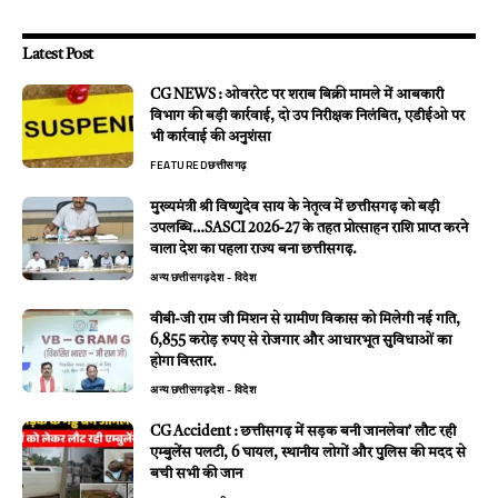
Latest Post
CG NEWS : ओवररेट पर शराब बिक्री मामले में आबकारी
विभाग की बड़ी कार्रवाई, दो उप निरीक्षक निलंबित, एडीईओ पर
भी कार्रवाई की अनुशंसा
FEATURED
छत्तीसगढ़
मुख्यमंत्री श्री विष्णुदेव साय के नेतृत्व में छत्तीसगढ़ को बड़ी
उपलब्धि…SASCI 2026-27 के तहत प्रोत्साहन राशि प्राप्त करने
वाला देश का पहला राज्य बना छत्तीसगढ़.
अन्य
छत्तीसगढ़
देश - विदेश
वीबी-जी राम जी मिशन से ग्रामीण विकास को मिलेगी नई गति,
6,855 करोड़ रुपए से रोजगार और आधारभूत सुविधाओं का
होगा विस्तार.
अन्य
छत्तीसगढ़
देश - विदेश
CG Accident : छत्तीसगढ़ में सड़क बनी जानलेवा’ लौट रही
एम्बुलेंस पलटी, 6 घायल, स्थानीय लोगों और पुलिस की मदद से
बची सभी की जान