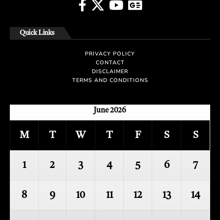
Quick Links
PRIVACY POLICY
CONTACT
DISCLAIMER
TERMS AND CONDITIONS
June 2026
M
T
W
T
F
S
S
1
2
3
4
5
6
7
8
9
10
11
12
13
14