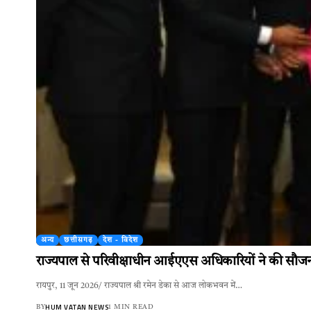
अन्य
छत्तीसगढ़
देश - विदेश
राज्यपाल से परिवीक्षाधीन आईएएस अधिकारियों ने की सौजन्
रायपुर, 11 जून 2026/ राज्यपाल श्री रमेन डेका से आज लोकभवन में…
HUM VATAN NEWS
BY
1 MIN READ