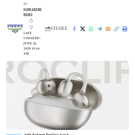
BY
HUM VATAN
NEWS
SHARE
LAST
UPDATED:
JUNE 25,
2026 10:19
AM
boAt Airdopes ProClip Launch