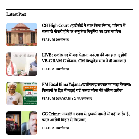
Latest Post
CG High Court : हाईकोर्ट ने स्पष्ट किया नियम, परिवार में
सरकारी नौकरी होने पर अनुकंपा नियुक्ति का दावा खारिज
FEATURED
छत्तीसगढ़
LIVE : छत्तीसगढ़ में बड़ा ऐलान: मनरेगा की जगह लागू होगी
VB-G RAM G योजना, CM विष्णुदेव साय ने दी जानकारी
FEATURED
छत्तीसगढ़
PM Fasal Bima Yojana :छत्तीसगढ़ सरकार का बड़ा फैसला:
किसानों के हित में बढ़ाई गई फसल बीमा की अंतिम तारीख
FEATURED
SARKARI YOJNA
छत्तीसगढ़
CG Crime : नाबालिग छात्रा से दुष्कर्म मामले में बड़ी कार्रवाई,
फरार आरोपी बिहार से गिरफ्तार
FEATURED
छत्तीसगढ़