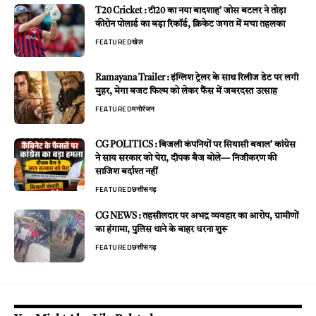
T20 Cricket : टी20 का नया बादशाह’ जोस बटलर ने तोड़ा
कीरोन पोलार्ड का बड़ा रिकॉर्ड, क्रिकेट जगत में मचा तहलका
FEATURED
खेल
Ramayana Trailer : इंग्लिश ट्रेलर के साथ रिलीज डेट पर लगी
मुहर, मेगा बजट फिल्म को लेकर फैंस में जबरदस्त उत्साह
FEATURED
मनोरंजन
CG POLITICS : बिजली कंपनियों पर सियासी बवाल’ कांग्रेस
ने साय सरकार को घेरा, दीपक बैज बोले— निजीकरण की
साजिश बर्दाश्त नहीं
FEATURED
छत्तीसगढ़
CG NEWS : तहसीलदार पर अभद्र व्यवहार का आरोप, ग्रामीणों
का हंगामा, पुलिस थाने के बाहर धरना शुरू
FEATURED
छत्तीसगढ़