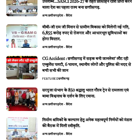
उपलब्धि…SASCI 2026-27 के तहत प्रोत्साहन राशि प्राप्त करने
वाला देश का पहला राज्य बना छत्तीसगढ़.
अन्य
छत्तीसगढ़
देश - विदेश
वीबी-जी राम जी मिशन से ग्रामीण विकास को मिलेगी नई गति,
6,855 करोड़ रुपए से रोजगार और आधारभूत सुविधाओं का
होगा विस्तार.
अन्य
छत्तीसगढ़
देश - विदेश
CG Accident : छत्तीसगढ़ में सड़क बनी जानलेवा’ लौट रही
एम्बुलेंस पलटी, 6 घायल, स्थानीय लोगों और पुलिस की मदद से
बची सभी की जान
FEATURED
छत्तीसगढ़
सरगुजा संभाग के 850 श्रद्धालु भारत गौरव ट्रेन से रामलला एवं
बाबा विश्वनाथ के दर्शन के लिए रवाना.
अन्य
छत्तीसगढ़
देश - विदेश
निर्माण श्रमिकों के कल्याण हेतु अनेक महत्वपूर्ण निर्णयों को मंडल
की बैठक में मिली स्वीकृति.
अन्य
छत्तीसगढ़
देश - विदेश