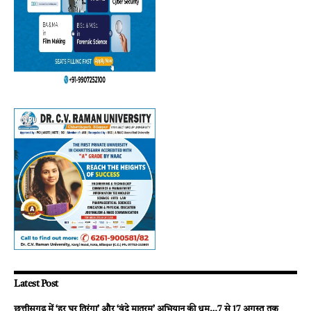
Latest Post
छत्तीसगढ़ में ‘हर घर तिरंगा’ और ‘वंदे मातरम्’ अभियान की धूम…7 से 17 अगस्त तक