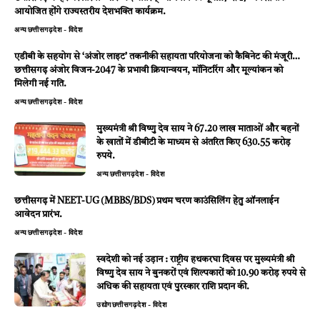
आयोजित होंगे राज्यस्तरीय देशभक्ति कार्यक्रम.
अन्य
छत्तीसगढ़
देश - विदेश
एडीबी के सहयोग से ‘अंजोर लाइट’ तकनीकी सहायता परियोजना को कैबिनेट की मंजूरी…
छत्तीसगढ़ अंजोर विजन-2047 के प्रभावी क्रियान्वयन, मॉनिटरिंग और मूल्यांकन को
मिलेगी नई गति.
अन्य
छत्तीसगढ़
देश - विदेश
मुख्यमंत्री श्री विष्णु देव साय ने 67.20 लाख माताओं और बहनों
के खातों में डीबीटी के माध्यम से अंतरित किए 630.55 करोड़
रुपये.
अन्य
छत्तीसगढ़
देश - विदेश
छत्तीसगढ़ में NEET-UG (MBBS/BDS) प्रथम चरण काउंसिलिंग हेतु ऑनलाईन
आवेदन प्रारंभ.
अन्य
छत्तीसगढ़
देश - विदेश
स्वदेशी को नई उड़ान : राष्ट्रीय हथकरघा दिवस पर मुख्यमंत्री श्री
विष्णु देव साय ने बुनकरों एवं शिल्पकारों को 10.90 करोड़ रुपये से
अधिक की सहायता एवं पुरस्कार राशि प्रदान की.
उद्योग
छत्तीसगढ़
देश - विदेश