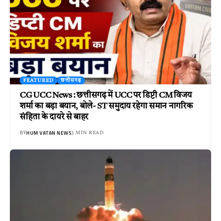
FEATURED
छत्तीसगढ़
CG UCC News : छत्तीसगढ़ में UCC पर डिप्टी CM विजय
शर्मा का बड़ा बयान, बोले- ST समुदाय रहेगा समान नागरिक
संहिता के दायरे से बाहर
HUM VATAN NEWS
BY
3 MIN READ