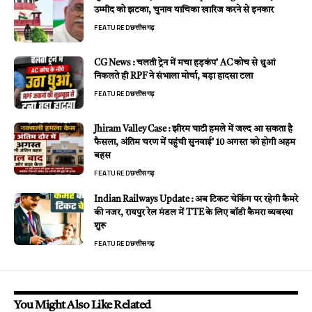
उम्मीद को झटका, चुनाव याचिका खारिज करने से इनकार
FEATURED
छत्तीसगढ़
CG News : चलती ट्रेन में मचा हड़कंप’ AC कोच से धुआं
निकलते ही RPF ने संभाला मोर्चा, बड़ा हादसा टला
FEATURED
छत्तीसगढ़
Jhiram Valley Case : झीरम घाटी हमले में जल्द आ सकता है
फैसला, अंतिम चरण में पहुंची सुनवाई’ 10 अगस्त को होगी अहम
बहस
FEATURED
छत्तीसगढ़
Indian Railways Update : अब टिकट चेकिंग पर रहेगी कैमरे
की नजर, रायपुर रेल मंडल में TTE के लिए बॉडी कैमरा व्यवस्था
शुरू
FEATURED
छत्तीसगढ़
You Might Also Like Related