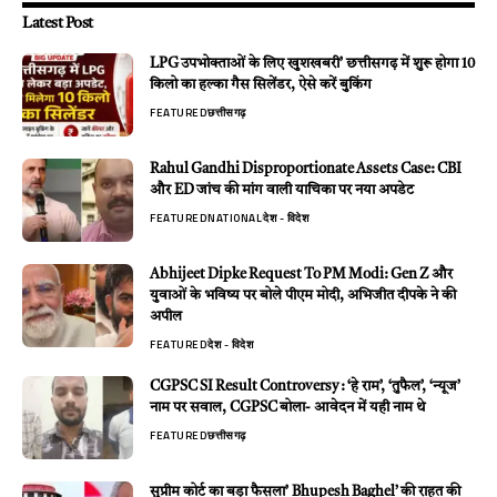
Latest Post
LPG उपभोक्ताओं के लिए खुशखबरी’ छत्तीसगढ़ में शुरू होगा 10
किलो का हल्का गैस सिलेंडर, ऐसे करें बुकिंग
FEATURED
छत्तीसगढ़
Rahul Gandhi Disproportionate Assets Case: CBI
और ED जांच की मांग वाली याचिका पर नया अपडेट
FEATURED
NATIONAL
देश - विदेश
Abhijeet Dipke Request To PM Modi: Gen Z और
युवाओं के भविष्य पर बोले पीएम मोदी, अभिजीत दीपके ने की
अपील
FEATURED
देश - विदेश
CGPSC SI Result Controversy : ‘हे राम’, ‘तुफैल’, ‘न्यूज’
नाम पर सवाल, CGPSC बोला- आवेदन में यही नाम थे
FEATURED
छत्तीसगढ़
सुप्रीम कोर्ट का बड़ा फैसला’ Bhupesh Baghel’ की राहत की