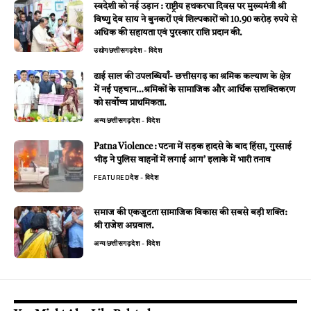
स्वदेशी को नई उड़ान : राष्ट्रीय हथकरघा दिवस पर मुख्यमंत्री श्री
विष्णु देव साय ने बुनकरों एवं शिल्पकारों को 10.90 करोड़ रुपये से
अधिक की सहायता एवं पुरस्कार राशि प्रदान की.
उद्योग
छत्तीसगढ़
देश - विदेश
ढाई साल की उपलब्धियाँ- छत्तीसगढ़ का श्रमिक कल्याण के क्षेत्र
में नई पहचान…श्रमिकों के सामाजिक और आर्थिक सशक्तिकरण
को सर्वाेच्च प्राथमिकता.
अन्य
छत्तीसगढ़
देश - विदेश
Patna Violence : पटना में सड़क हादसे के बाद हिंसा, गुस्साई
भीड़ ने पुलिस वाहनों में लगाई आग’ इलाके में भारी तनाव
FEATURED
देश - विदेश
समाज की एकजुटता सामाजिक विकास की सबसे बड़ी शक्ति:
श्री राजेश अग्रवाल.
अन्य
छत्तीसगढ़
देश - विदेश