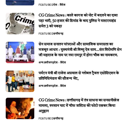
FEATURED
देश - विदेश
CG Crime News : काले कागज को नोट में बदलने का दावा
पड़ा भारी, 50 हजार की डिमांड के बाद पुलिस ने मास्टरमाइंड
समेत 3 को पकड़ा
FEATURED
छत्तीसगढ़
सेन समाज सनातन परंपराओं और सामाजिक समरसता का
मजबूत आधार : मुख्यमंत्री श्री विष्णु देव साय…संत शिरोमणि सेन
जी महाराज के नाम पर नया रायपुर में होगा चौक का नामकरण.
अन्य
छत्तीसगढ़
देश - विदेश
पर्यटन मंत्री श्री राजेश अग्रवाल से ग्लोबल ट्रैवल एसोसिएशन के
प्रतिनिधिमंडल की सौजन्य भेंट,
अन्य
छत्तीसगढ़
देश - विदेश
CG Crime News : छत्तीसगढ़ में तंत्र साधना का सनसनीखेज
मामला, श्मशान घाट में चीफ जस्टिस की फोटो रखकर किया
अनुष्ठान
FEATURED
छत्तीसगढ़