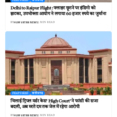
FEATURED
छत्तीसगढ़
Delhi to Raipur Flight : फ्लाइट छूटने पर इंडिगो को
झटका, उपभोक्ता आयोग ने लगाया 60 हजार रुपये का जुर्माना
HUM VATAN NEWS
BY
3 MIN READ
FEATURED
छत्तीसगढ़
भिलाई ट्रिपल मर्डर केस’ High Court’ ने फांसी की सजा
बदली, अब मरते दम तक जेल में रहेगा आरोपी
HUM VATAN NEWS
BY
3 MIN READ