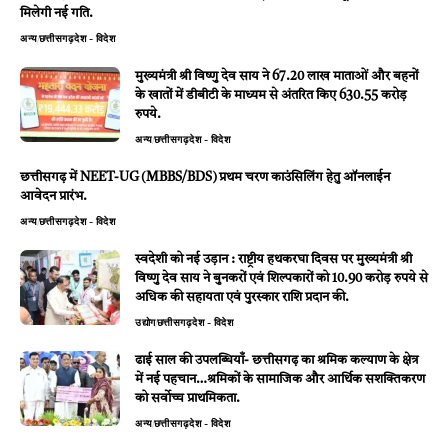
मिलेगी नई गति.
अन्य
छत्तीसगढ़
देश - विदेश
मुख्यमंत्री श्री विष्णु देव साय ने 67.20 लाख माताओं और बहनों
के खातों में डीबीटी के माध्यम से अंतरित किए 630.55 करोड़
रुपये.
अन्य
छत्तीसगढ़
देश - विदेश
छत्तीसगढ़ में NEET-UG (MBBS/BDS) प्रथम चरण काउंसिलिंग हेतु ऑनलाईन
आवेदन प्रारंभ.
अन्य
छत्तीसगढ़
देश - विदेश
स्वदेशी को नई उड़ान : राष्ट्रीय हथकरघा दिवस पर मुख्यमंत्री श्री
विष्णु देव साय ने बुनकरों एवं शिल्पकारों को 10.90 करोड़ रुपये से
अधिक की सहायता एवं पुरस्कार राशि प्रदान की.
उद्योग
छत्तीसगढ़
देश - विदेश
ढाई साल की उपलब्धियाँ- छत्तीसगढ़ का श्रमिक कल्याण के क्षेत्र
में नई पहचान…श्रमिकों के सामाजिक और आर्थिक सशक्तिकरण
को सर्वाेच्च प्राथमिकता.
अन्य
छत्तीसगढ़
देश - विदेश