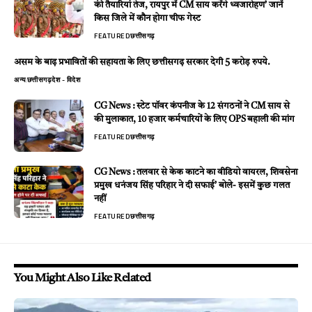
की तैयारियां तेज, रायपुर में CM साय करेंगे ध्वजारोहण’ जानें
किस जिले में कौन होगा चीफ गेस्ट
FEATURED
छत्तीसगढ़
असम के बाढ़ प्रभावितों की सहायता के लिए छत्तीसगढ़ सरकार देगी 5 करोड़ रुपये.
अन्य
छत्तीसगढ़
देश - विदेश
CG News : स्टेट पॉवर कंपनीज के 12 संगठनों ने CM साय से
की मुलाकात, 10 हजार कर्मचारियों के लिए OPS बहाली की मांग
FEATURED
छत्तीसगढ़
CG News : तलवार से केक काटने का वीडियो वायरल, शिवसेना
प्रमुख धनंजय सिंह परिहार ने दी सफाई’ बोले- इसमें कुछ गलत
नहीं
FEATURED
छत्तीसगढ़
You Might Also Like Related