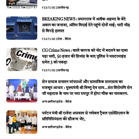
FEATURED
छत्तीसगढ़
BREAKING NEWS : प्रयागराज में अतीक अहमद के बेटे
अबान का जनाजा, अंतिम विदाई देने पहुंचे दोनों भाई; भारी भीड़
से बिगड़े हालात
FEATURED
देश - विदेश
CG Crime News : काले कागज को नोट में बदलने का दावा
पड़ा भारी, 50 हजार की डिमांड के बाद पुलिस ने मास्टरमाइंड
समेत 3 को पकड़ा
FEATURED
छत्तीसगढ़
सेन समाज सनातन परंपराओं और सामाजिक समरसता का
मजबूत आधार : मुख्यमंत्री श्री विष्णु देव साय…संत शिरोमणि सेन
जी महाराज के नाम पर नया रायपुर में होगा चौक का नामकरण.
अन्य
छत्तीसगढ़
देश - विदेश
पर्यटन मंत्री श्री राजेश अग्रवाल से ग्लोबल ट्रैवल एसोसिएशन के
प्रतिनिधिमंडल की सौजन्य भेंट,
अन्य
छत्तीसगढ़
देश - विदेश